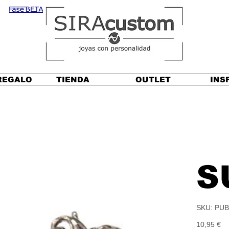
REGALO
TIENDA
OUTLET
INS
S
SKU
SKU:
PUB
PUBA
SUSA
Precio
10,95 €