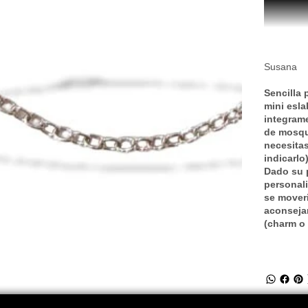
Susana
Sencilla
mini esl
integrame
de mosqu
necesitas
indicarlo
Dado su 
personali
se moveri
aconseja
(charm o 