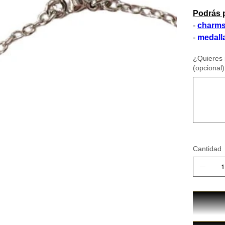
Podrás p
-
charm
-
medall
¿Quieres 
(opcional)
Hasta
500
caracteres.
Cantidad