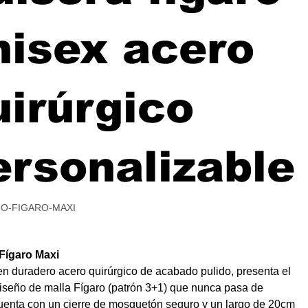
nisex acero
uirúrgico
ersonalizable
O-FIGARO-MAXI
-
RO-
Fígaro Maxi
en duradero acero quirúrgico de acabado pulido, presenta el
diseño de malla Fígaro (patrón 3+1) que nunca pasa de
enta con un cierre de mosquetón seguro y un largo de 20cm