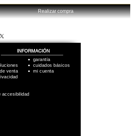
Realizar compra
INFORMACIÓN
garantía
oluciones
cuidados básicos
 de venta
mi cuenta
rivacidad
 accesibilidad