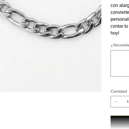
con alarg
convierte
personal
contar tu
hoy!
¿Necesita
Hasta
500
caracteres.
Cantidad