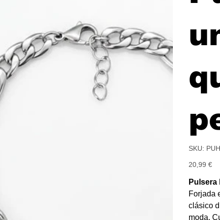
u
q
p
SKU
SKU:
PUH
PUHO
FIGA
Precio
MAXI
20,99 €
Pulsera 
Forjada 
clásico 
moda. Cu