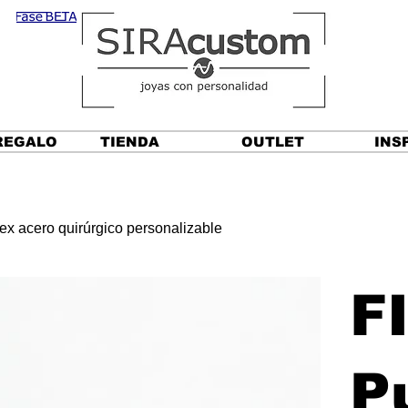
REGALO
TIENDA
OUTLET
INS
x acero quirúrgico personalizable
F
P