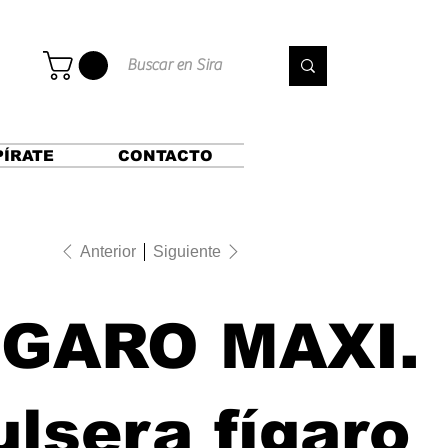
PÍRATE
CONTACTO
Anterior
Siguiente
IGARO MAXI.
ulsera fígaro