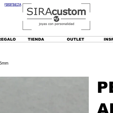
REGALO
TIENDA
OUTLET
INS
55mm
P
A