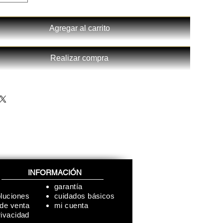
Agregar al carrito
Realizar compra
INFORMACIÓN
garantía
oluciones
cuidados básicos
 de venta
mi cuenta
rivacidad