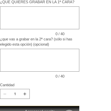
¿QUE QUIERES GRABAR EN LA 1ª CARA?
Hasta
40
caracteres.
0 / 40
¿que vas a grabar en la 2ª cara? (sólo si has
elegido esta opción) (opcional)
Hasta
40
caracteres.
0 / 40
Cantidad