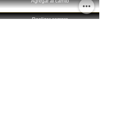
Agregar al carrito
Realizar compra
Devolución.
Este artículo, al estar grabado expresamente, no
puede devolverse salvo error de Sira
Custom.
síguenos
INFORMACIÓN
contacto
garantía
envío y devoluciones
cuidados básicos