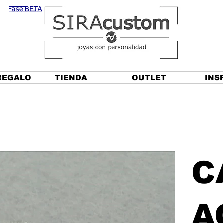
REGALO
TIENDA
OUTLET
INS
C
A